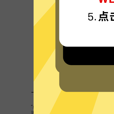
连“连接技术，只为速度而生，可轻松支持4
流媒体。
看看其他人的评价
一键连接，无需任何繁
“点击加速”，一键轻松连接。不论您是观看视
送私密信息等，Discord加速器都能轻松帮