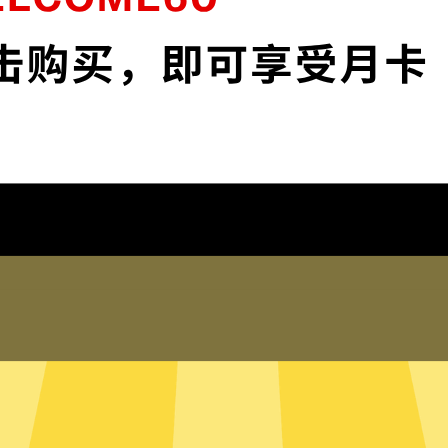
K
使您全面掌控您的网络隐私与安全。
下载Discord加速器
为什么选择Discord加速器
琐配置
频、社交网络、海淘购物、发
你搞定，并在此基础上更好地保