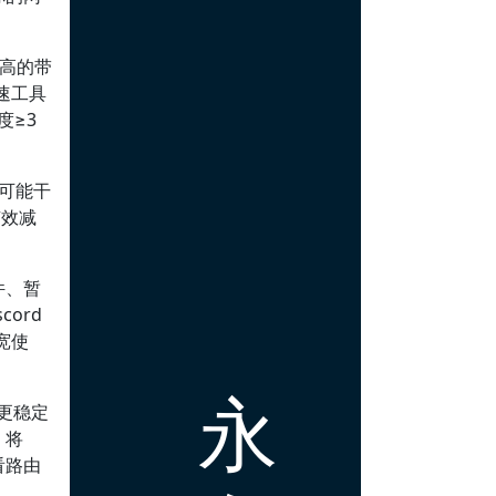
高的带
速工具
度≥3
等可能干
有效减
件、暂
ord
宽使
永
更稳定
，将
看路由