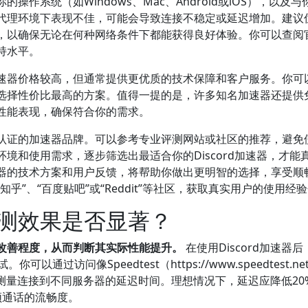
作系统（如Windows、Mac、Android或iOS），以及与
或代理环境下表现不佳，可能会导致连接不稳定或延迟增加。建议
，以确保无论在何种网络条件下都能获得良好体验。你可以查阅
持水平。
速器价格较高，但通常提供更优质的技术保障和客户服务。你可
选择性价比最高的方案。值得一提的是，许多知名加速器还提供
性能表现，确保符合你的需求。
认证的加速器品牌。可以参考专业评测网站或社区的推荐，避免
境和使用需求，逐步筛选出最适合你的Discord加速器，才能
器的技术方案和用户反馈，将帮助你做出更明智的选择，享受顺
”、“百度贴吧”或“Reddit”等社区，获取真实用户的使用经
测效果是否显著？
改善程度，从而判断其实际性能提升。
在使用Discord加速器
过访问像Speedtest（https://www.speedtest.ne
业测速网站，测量连接到不同服务器的延迟时间。理想情况下，延迟应降低20
频通话的流畅度。