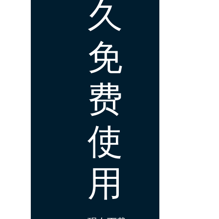
久
免
费
使
用