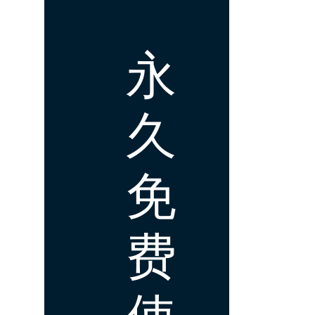
永
久
免
费
使