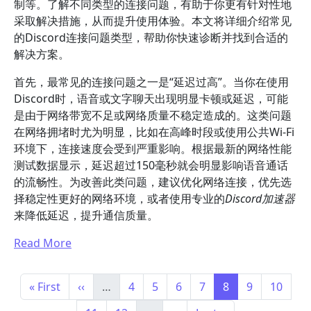
制等。了解不同类型的连接问题，有助于你更有针对性地
采取解决措施，从而提升使用体验。本文将详细介绍常见
的Discord连接问题类型，帮助你快速诊断并找到合适的
解决方案。
首先，最常见的连接问题之一是“延迟过高”。当你在使用
Discord时，语音或文字聊天出现明显卡顿或延迟，可能
是由于网络带宽不足或网络质量不稳定造成的。这类问题
在网络拥堵时尤为明显，比如在高峰时段或使用公共Wi-Fi
环境下，连接速度会受到严重影响。根据最新的网络性能
测试数据显示，延迟超过150毫秒就会明显影响语音通话
的流畅性。为改善此类问题，建议优化网络连接，优先选
择稳定性更好的网络环境，或者使用专业的
Discord加速器
来降低延迟，提升通信质量。
Read More
分页
首页
前一页
Page
Page
Page
Page
Page
Page
Page
« First
‹‹
…
4
5
6
7
8
9
10